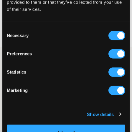
provided to them or that they’ve collected from your use
KIES EEN MAAT
of their services.
Snelle levering
Consent
Gratis verzending vanaf €69
Necessary
Selection
Recht op herroeping binnen 60 dagen
Preferences
Leren sneakers van Sofie Schnoor in een groen-beige tint. De
zoolhoogte is 2,5 cm. Bovenaan is er vetersluiting en decoratieve
lichte delen aan de zijkant.
Statistics
Schoenen
Vetersluiting
Zoolhoogte: 2,5 cm
Marketing
Kleur: 7042 Dark Sand
SKU
:
133515-002
Show details
Laundry Advice
: