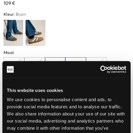
109 €
Kleur
:
Bruin
Maat
35
36
37
38
39
(22.8 cm)
(23.5 cm)
(24.1 cm)
(24.5 cm)
(24.8 cm)
Weinig
Weinig
beschikbaar
beschikbaar
This website uses cookies
Meet je voeten op, zodat je de juiste maat kunt kiezen
We use cookies to personalise content and ads, to
De maat lijkt
provide social media features and to analyse our traffic.
We also share information about your use of our site with
Te klein
Perfect
Te groot
our social media, advertising and analytics partners who
may combine it with other information that you’ve
MAATTABEL