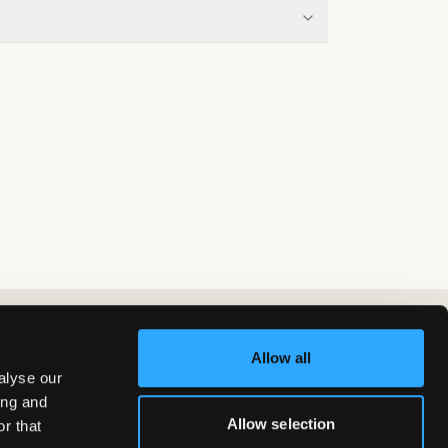
Allow all
alyse our
ing and
Allow selection
r that