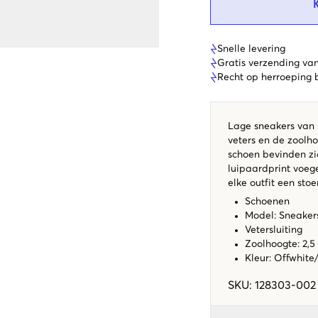
Snelle levering
Gratis verzending va
Recht op herroeping
Lage sneakers van 
veters en de zoolh
schoen bevinden zi
luipaardprint voeg
elke outfit een stoer
Schoenen
Model: Sneaker
Vetersluiting
Zoolhoogte: 2,5
Kleur: Offwhite
SKU
:
128303-002