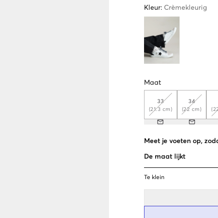
Kleur
:
Crèmekleurig
Maat
33
34
(21.3 cm)
(22 cm)
(2
Meet je voeten op, zoda
De maat lijkt
Te klein