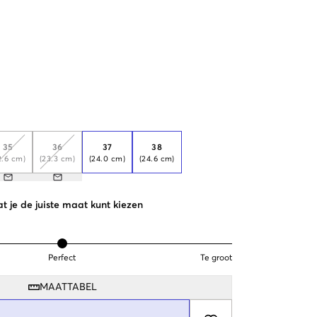
35
36
37
38
2.6 cm)
(23.3 cm)
(24.0 cm)
(24.6 cm)
t je de juiste maat kunt kiezen
Perfect
Te groot
MAATTABEL