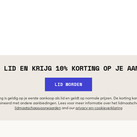
 LID EN KRIJG 10% KORTING OP JE AA
LID WORDEN
g is geldig op je eerste aankoop als lid en geldt op normale prijzen. De korting ka
neerd met andere aanbiedingen. Lees voor meer informatie over het lidmaatsc
lidmaatschapsvoorwaarden
and our
privacy-en-cookieverklaring