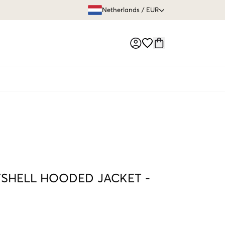
GRATIS VERZEN
Netherlands
/
EUR
Market switch
SHELL HOODED JACKET
-