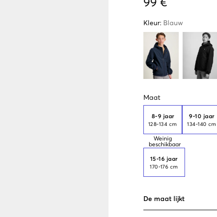
99 €
Kleur
:
Blauw
Maat
8-9 jaar
9-10 jaar
128-134 cm
134-140 cm
Weinig
beschikbaar
15-16 jaar
170-176 cm
De maat lijkt