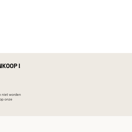
NKOOP!
n niet worden
hap onze