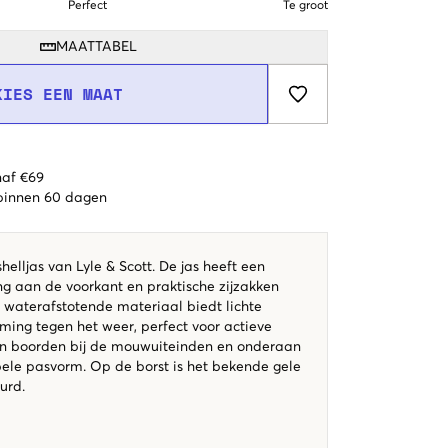
Perfect
Te groot
MAATTABEL
KIES EEN MAAT
naf €69
 binnen 60 dagen
elljas van Lyle & Scott. De jas heeft een
ing aan de voorkant en praktische zijzakken
et waterafstotende materiaal biedt lichte
ing tegen het weer, perfect voor actieve
ijn boorden bij de mouwuiteinden en onderaan
ele pasvorm. Op de borst is het bekende gele
urd.