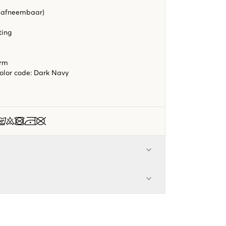
 afneembaar)
ting
orm
color code
:
Dark Navy