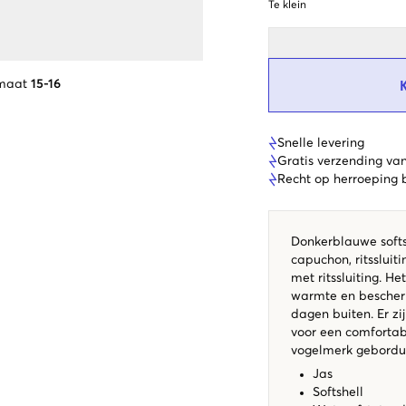
Te klein
 maat
15-16
Snelle levering
Gratis verzending va
Recht op herroeping
Donkerblauwe softsh
capuchon, ritssluit
met ritssluiting. H
warmte en bescherm
dagen buiten. Er z
voor een comfortab
vogelmerk gebordu
Jas
Softshell