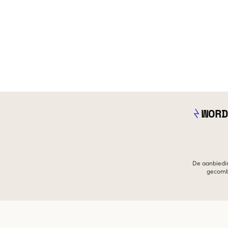
WORD
De aanbiedin
gecombi