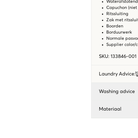
Waterafstotend
Capuchon (niet
Ritssluiting
Zak met ritsslui
Boorden
Borduurwerk
Normale pasv
Supplier color/
SKU
:
133846-001
Laundry Advice
:
Washing advice
Materiaal