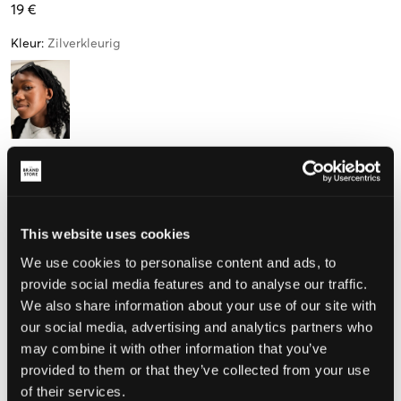
19 €
Kleur
:
Zilverkleurig
Maat
One size
This website uses cookies
We use cookies to personalise content and ads, to
De maat lijkt
provide social media features and to analyse our traffic.
We also share information about your use of our site with
Te klein
Perfect
Te groot
our social media, advertising and analytics partners who
MAATTABEL
may combine it with other information that you’ve
provided to them or that they’ve collected from your use
KIES EEN MAAT
of their services.