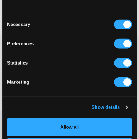
Snelle levering
Consent
Gratis verzending vanaf €69
Necessary
Selection
Recht op herroeping binnen 60 dagen
Preferences
Oorbellen van zilverkleurig roestvrij staal. De oorbellen hebben
ringen en decoratieve harten. De harten kunnen worden
verwijderd als je het uiterlijk van de oorbellen wilt variëren.
Statistics
Oorbellen
Ringen
Harten
Marketing
Kleur: Zilverkleurig
Deze tekst is door AI gegenereerd.
SKU
:
133004-001
Show details
Washing advice
Allow all
Materiaal