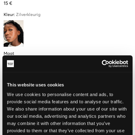
15 €
Kleur
:
Zilverkleurig
Maat
One size
This website uses cookies
De maat lijkt
We use cookies to personalise content and ads, to
provide social media features and to analyse our traffic.
Te klein
Perfect
Te groot
We also share information about your use of our site with
MAATTABEL
our social media, advertising and analytics partners who
may combine it with other information that you’ve
KIES EEN MAAT
provided to them or that they’ve collected from your use