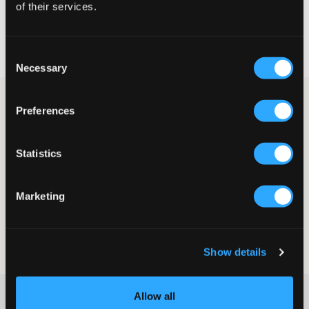
of their services.
Snelle levering
Gratis verzending vanaf €69
Consent
Recht op herroeping binnen 60 dagen
Necessary
Selection
Oorbellen van roestvrij staal van RYVLS. De diameter van de
Preferences
oorbellen is 17 mm. Deze ringen zijn eenvoudig te combineren
met verschillende stijlen en kleuren om zowel alledaagse als
meer geklede looks te creëren.
Statistics
Oorbellen
Ringen
Diameter: 17 mm
Marketing
Roestvrij staal
Kleur: Zilverkleurig
Deze tekst is door AI gegenereerd
Show details
SKU
:
132988-001
Washing advice
Allow all