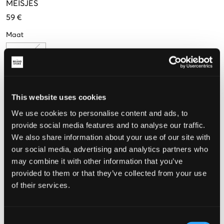
MEISJES
59 €
Maat
One size
This website uses cookies
De maat lijkt
We use cookies to personalise content and ads, to
Te klein
Perfect
Te groot
provide social media features and to analyse our traffic.
We also share information about your use of our site with
our social media, advertising and analytics partners who
may combine it with other information that you’ve
KIES EEN MAAT
provided to them or that they’ve collected from your use
of their services.
Snelle levering
Gratis verzending vanaf €69
Recht op herroeping binnen 60 dagen
Consent