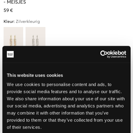
-
MEISJES
59 €
Kleur
:
Zilverkleurig
Maat
One size
This website uses cookies
We use cookies to personalise content and ads, to
Nog
3
over
provide social media features and to analyse our traffic.
We also share information about your use of our site with
De maat lijkt
our social media, advertising and analytics partners who
may combine it with other information that you’ve
Te klein
Perfect
Te groot
provided to them or that they’ve collected from your use
of their services.