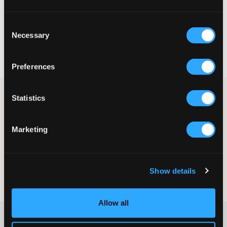
KIES EEN MAAT
Consent
Necessary
Selection
Snelle levering
Gratis verzending vanaf €69
Recht op herroeping binnen 60 dagen
Preferences
IOAKU-sieraden creëren gevoelens en contrasten in je dagelijks
Statistics
leven, met symbolische en tijdloze kenmerken. Oorbellen voor
jou als je houdt van iets anders en dat kleine extra detail dat
het hele verschil maakt in een outfit. De producten zijn
Marketing
handgemaakt van messing of chirurgisch staal.
Vrij van nikkel, lood en cadmium
925 sterling verzilverd
Kleur: Zilver
Show details
SKU
:
130218-002
Allow all
Washing advice