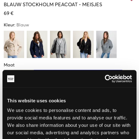
BLAUW
STOCKHOLM PEACOAT
-
MEISJES
69 €
Kleur
:
Blauw
Maat
134-140 cm
146-152 cm
158-164 cm
170-176 cm
Nog
1
over
This website uses cookies
De maat lijkt
We use cookies to personalise content and ads, to
provide social media features and to analyse our traffic.
Te klein
Perfect
Te groot
We also share information about your use of our site with
our social media, advertising and analytics partners who
MAATTABEL