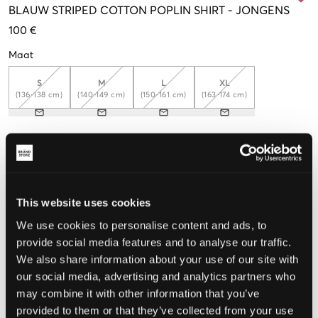
BLAUW
STRIPED COTTON POPLIN SHIRT
-
JONGENS
100 €
Maat
S
M
L
XL
(136-138 cm)
(140-149 cm)
(150-161 cm)
(163-174 cm)
De maat lijkt
Te klein
Perfect
Te groot
This website uses cookies
MAATTABEL
We use cookies to personalise content and ads, to
KIES EEN MAAT
provide social media features and to analyse our traffic.
We also share information about your use of our site with
our social media, advertising and analytics partners who
Snelle levering
may combine it with other information that you’ve
Gratis verzending vanaf €69
provided to them or that they’ve collected from your use
Recht op herroeping binnen 60 dagen