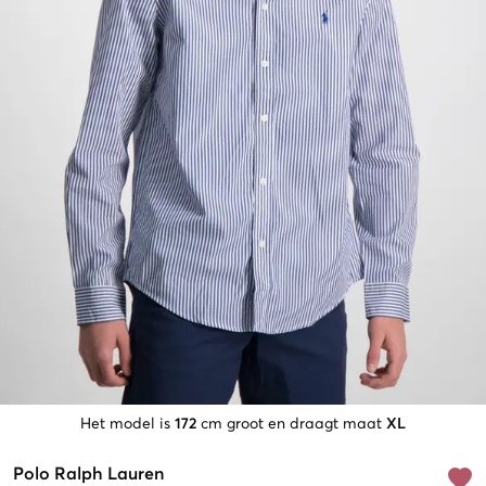
Het model is
172
cm groot en draagt maat
XL
Polo Ralph Lauren