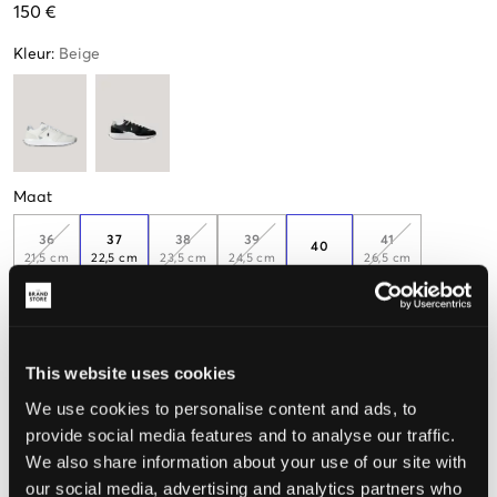
150 €
Kleur
:
Beige
Maat
36
37
38
39
41
40
21,5 cm
22,5 cm
23,5 cm
24,5 cm
26,5 cm
Nog
2
over
Nog
1
over
42
This website uses cookies
We use cookies to personalise content and ads, to
Meet je voeten op, zodat je de juiste maat kunt kiezen
provide social media features and to analyse our traffic.
De maat lijkt
We also share information about your use of our site with
our social media, advertising and analytics partners who