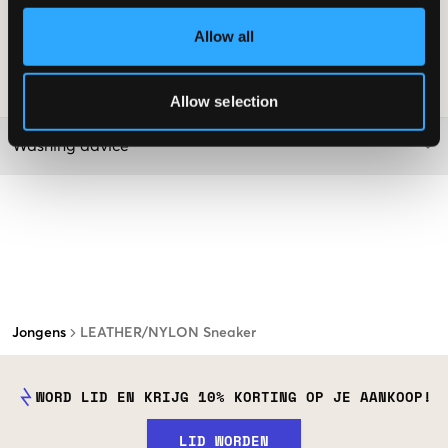
Details: Ronde neus, vetersluiting aan de voorkant, subtiel
geborduurd logo aan de zijkant, branding op de binnenzool
Allow all
Supplier color/color code
:
BIANCO/WHITE
SKU
:
144987-001
Allow selection
Washing advice
Jongens
LEATHER/NYLON Sneaker
WORD LID EN KRIJG 10% KORTING OP JE AANKOOP!
LID WORDEN