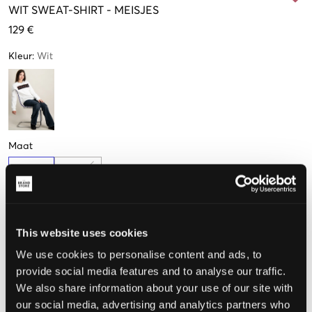
WIT
SWEAT-SHIRT
-
MEISJES
129 €
Kleur
:
Wit
Maat
12 jaar
14 jaar
(156 cm)
(168 cm)
Nog
1
over
This website uses cookies
De maat lijkt
We use cookies to personalise content and ads, to
provide social media features and to analyse our traffic.
Te klein
Perfect
Te groot
We also share information about your use of our site with
our social media, advertising and analytics partners who