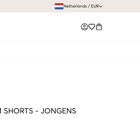
GRATIS VERZEN
Netherlands
/
EUR
Market switch
 SHORTS
-
JONGENS