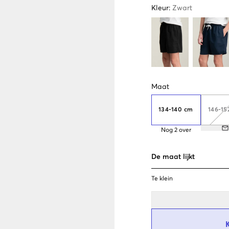
Kleur
:
Zwart
Maat
134-140 cm
146-15
Nog
2
over
De maat lijkt
Te klein