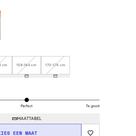
2 cm
158-164 cm
170-176 cm
Perfect
Te groot
MAATTABEL
KIES EEN MAAT