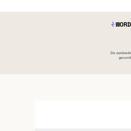
WORD
De aanbiedin
gecombi