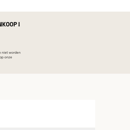
NKOOP!
n niet worden
hap onze