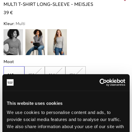
MULTI
T-SHIRT LONG-SLEEVE
-
MEISJES
39 €
Kleur
:
Multi
Maat
140 cm
152 cm
164 cm
176 cm
Weinig
beschikbaar
This website uses cookies
De maat lijkt
We use cookies to personalise content and ads, to
Te klein
Perfect
Te groot
provide social media features and to analyse our traffic.
We also share information about your use of our site with
MAATTABEL