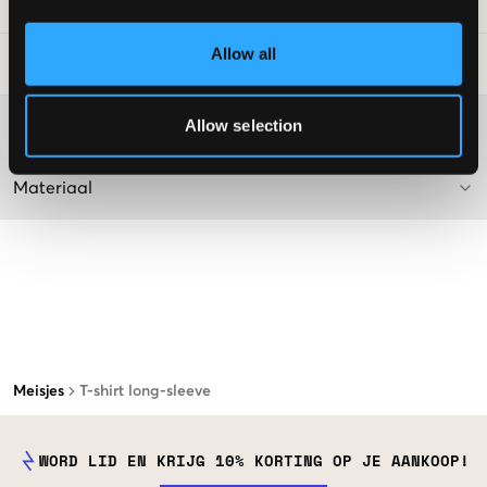
SKU
:
133531-002
Allow all
Laundry Advice
:
Allow selection
Washing advice
Materiaal
Meisjes
T-shirt long-sleeve
WORD LID EN KRIJG 10% KORTING OP JE AANKOOP!