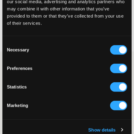
our social media, advertising and analytics partners who
may combine it with other information that you’ve
KIES EEN MAAT
provided to them or that they’ve collected from your use
of their services.
Snelle levering
Gratis verzending vanaf €69
Consent
Recht op herroeping binnen 60 dagen
Necessary
Selection
Gestreepte top van Sofie Schnoor. De top heeft een strakke
pasvorm en een ronde halslijn. Het zachte materiaal biedt
Preferences
bewegingsvrijheid terwijl het zijn vorm behoudt. Dit is een
perfecte alledaagse trui.
Statistics
Top
Geribbeld
Strakke pasvorm
Marketing
Ronde halslijn
Rekbaar materiaal
Kleur: 5112 Navy Stripe
Deze tekst is AI-gegenereerd.
Show details