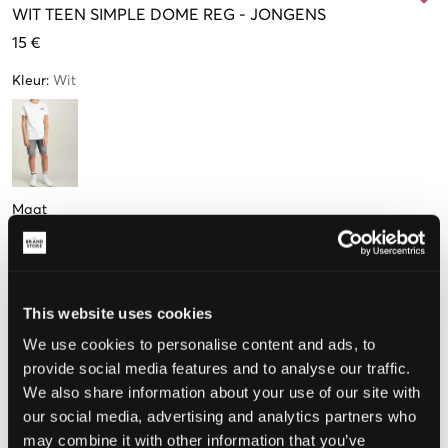
WIT
TEEN SIMPLE DOME REG
-
JONGENS
15 €
Kleur
:
Wit
Maat
M
L
XL
XXL
(133-141 cm)
(146-151 cm)
(155-160 cm)
(167-173 cm)
This website uses cookies
De maat lijkt
We use cookies to personalise content and ads, to
provide social media features and to analyse our traffic.
Te klein
Perfect
Te groot
We also share information about your use of our site with
our social media, advertising and analytics partners who
MAATTABEL
may combine it with other information that you’ve