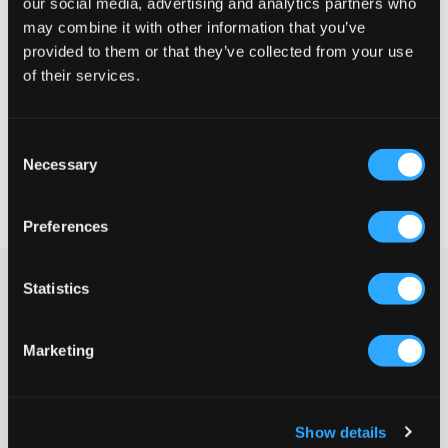
our social media, advertising and analytics partners who
may combine it with other information that you’ve
Te klein
Perfect
Te groot
provided to them or that they’ve collected from your use
MAATTABEL
of their services.
KIES EEN MAAT
Consent
Necessary
Selection
Snelle levering
Gratis verzending vanaf €69
Recht op herroeping binnen 60 dagen
Preferences
One shoulder-top met opvallende asymmetrische schouder van
Statistics
Grunt. De pasvorm is aansluitend en deze top is mooi bij zowel
een broek als een rok.
Top
Marketing
One shoulder
Aansluitende pasvorm
Kleur: Blauw
Show details
SKU
:
112515-001