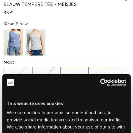
BLAUW
TEMPERE TEE
-
MEISJES
35 €
Kleur
:
Blauw
Maat
134-140 cm
146-152 cm
158-164 cm
170-176 cm
Weinig
Nog
3
over
beschikbaar
182-188
This website uses cookies
We use cookies to personalise content and ads, to
Nog
3
over
provide social media features and to analyse our traffic.
We also share information about your use of our site with
De maat lijkt