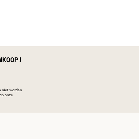
NKOOP!
n niet worden
hap onze