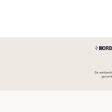
WORD
De aanbiedin
gecombi