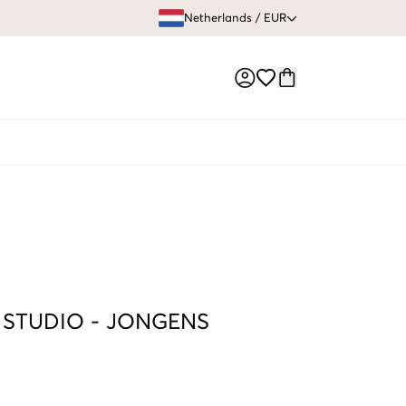
GRATIS VERZEN
Netherlands
/
EUR
Market switch
 STUDIO
-
JONGENS