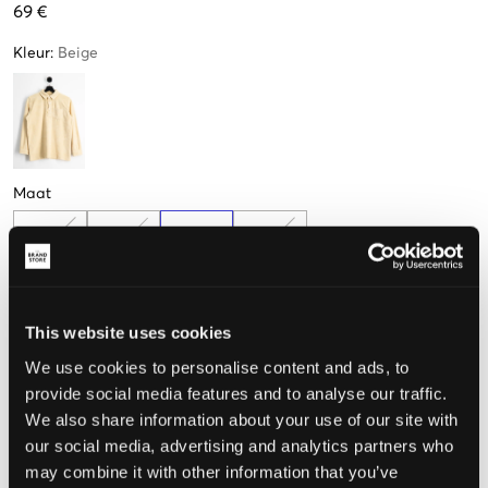
69 €
Kleur
:
Beige
Maat
10 jaar
12 jaar
14 jaar
16 jaar
This website uses cookies
De maat lijkt
We use cookies to personalise content and ads, to
Te klein
Perfect
Te groot
provide social media features and to analyse our traffic.
We also share information about your use of our site with
our social media, advertising and analytics partners who
may combine it with other information that you’ve
KIES EEN MAAT