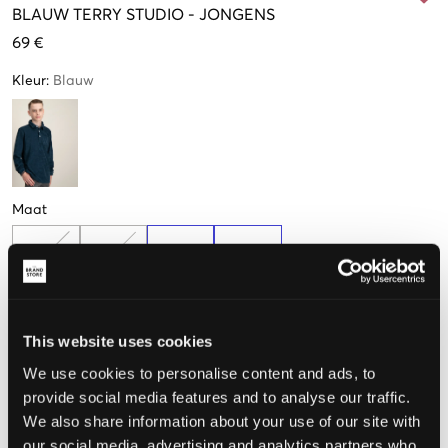
BLAUW
TERRY STUDIO
-
JONGENS
69 €
Kleur
:
Blauw
Maat
10 jaar
12 jaar
14 jaar
16 jaar
Nog
1
over
This website uses cookies
De maat lijkt
We use cookies to personalise content and ads, to
Te klein
Perfect
Te groot
provide social media features and to analyse our traffic.
We also share information about your use of our site with
our social media, advertising and analytics partners who