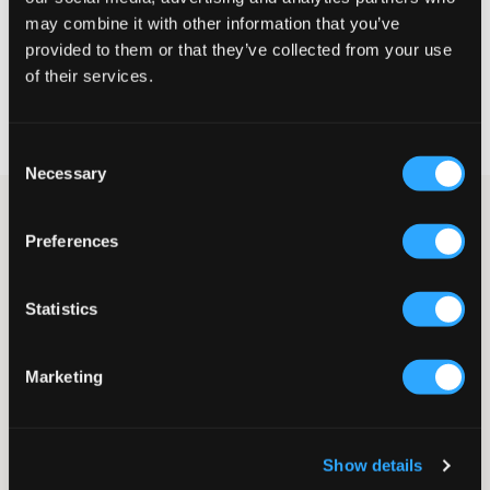
may combine it with other information that you’ve
KIES EEN MAAT
provided to them or that they’ve collected from your use
of their services.
Snelle levering
Gratis verzending vanaf €69
Recht op herroeping binnen 60 dagen
Consent
Necessary
Selection
Frotté overhemd in een donkerblauwe tint van Nikben. Het
overhemd heeft een normale pasvorm, een kraag en een
Preferences
borstzak aan één kant. Het overhemd heeft ook knopen vooraan
en knopen bij de manchetten.
Frotté overhemd
Statistics
Borstzak
Iets kortere mouwen
Knopen
Marketing
Kraag
Normale pasvorm
Kleur: Terry Studio Navy
Show details
SKU
:
123649-001