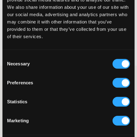
We also share information about your use of our site with
MAATTABEL
our social media, advertising and analytics partners who
may combine it with other information that you’ve
KIES EEN MAAT
provided to them or that they’ve collected from your use
of their services.
Snelle levering
Gratis verzending vanaf €69
Consent
Recht op herroeping binnen 60 dagen
Necessary
Selection
Jeans van Grunt in een middenblauwe wassing. De taille is
Preferences
normaal hoog en verstelbaar en de pijpen zijn strak en wijd
uitlopend aan de onderkant. De gulp bestaat uit een knoop en
ritssluiting. Een paar wijd uitlopende jeans is een van de meest
populaire kledingstukken in het voorjaar en de zomer van 2023.
Statistics
Jeans
Normaal hoge taille
Marketing
Verstelbare taille
Gulp bestaande uit knoop en ritssluiting
Strakke pasvorm