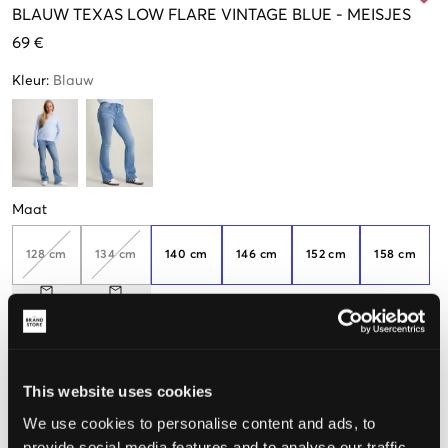
BLAUW
TEXAS LOW FLARE VINTAGE BLUE
-
MEISJES
69 €
Kleur
:
Blauw
Maat
128 cm
134 cm
140 cm
146 cm
152 cm
158 cm
164 cm
170 cm
176 cm
182 cm
188 cm
This website uses cookies
De maat lijkt
We use cookies to personalise content and ads, to
provide social media features and to analyse our traffic.
Te klein
Perfect
Te groot