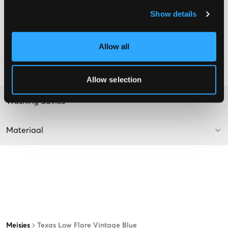
Wijd uitlopende pijpen
Show details
Vijfzakkenmodel
Kleur: Vintage Blue
SKU
:
112585-001
Allow all
Laundry Advice
:
Allow selection
Washing advice
Materiaal
Meisjes
Texas Low Flare Vintage Blue