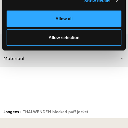
Show details
SKU
:
121059-003
Allow all
Laundry Advice
:
Allow selection
Washing advice
Materiaal
Jongens
THALWENDEN blocked puff jacket