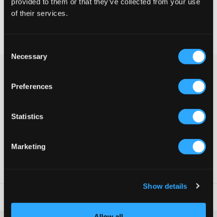
provided to them or that they’ve collected from your use
of their services.
Snelle levering
Gratis verzending vanaf €69
Recht op herroeping binnen 60 dagen
Consent
Necessary
Selection
Zwarte muts van Tommy Hilfiger. De muts is geribbeld en heeft
een omgeslagen rand met een metalen patch in het midden. De
Preferences
binnenmaat is ca. 50 cm maar is rekbaar. Deze muts past bij
elke jas.
Muts
Statistics
Geribbeld
Omgeslagen rand
Binnenmaat: ca. 50 cm
Marketing
Kleur: Zwart
SKU
:
132266-001
Show details
Laundry Advice
:
Allow all