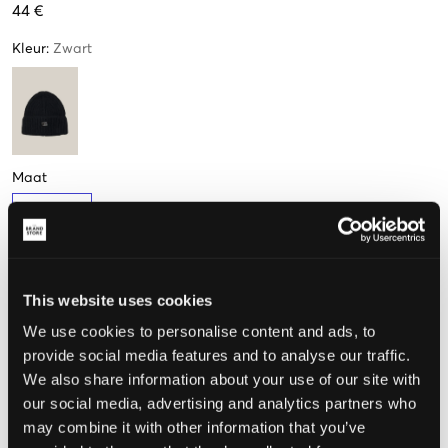
44 €
Kleur
:
Zwart
Maat
One size
This website uses cookies
De maat lijkt
We use cookies to personalise content and ads, to
Te klein
Perfect
Te groot
provide social media features and to analyse our traffic.
We also share information about your use of our site with
MAATTABEL
our social media, advertising and analytics partners who
KIES EEN MAAT
may combine it with other information that you’ve