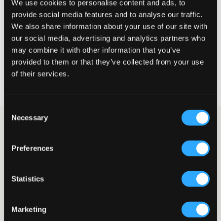
We use cookies to personalise content and ads, to
provide social media features and to analyse our traffic.
MAATTABEL
We also share information about your use of our site with
our social media, advertising and analytics partners who
KIES EEN MAAT
may combine it with other information that you’ve
provided to them or that they’ve collected from your use
of their services.
Snelle levering
Gratis verzending vanaf €69
Recht op herroeping binnen 60 dagen
Consent
Necessary
Selection
Roze veloursbroek van het populaire Juicy Couture in een rechte
pasvorm. In de taille zit elastiek en een trekkoord. Zakken zijn
vooraan en achter zijn er zakken met knopen. Het logo van het
Preferences
merk is ton-sur-ton geborduurd en op de heup geplaatst.
Combineer deze graag met de bijbehorende zip-hoodie voor
een complete set. OPMERKING: De drie kleinere maten hebben
Statistics
slechts één knoop op de zak.
Broek
Velours
Marketing
Elastiek