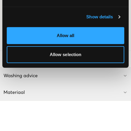
Trekkoord
Recht been
Borduurwerk
Show details
Zijzakken
Achterzakken met knopen
Kleur: Pink Nectar
Allow all
SKU
:
121213-005
Allow selection
Laundry Advice
:
Washing advice
Materiaal