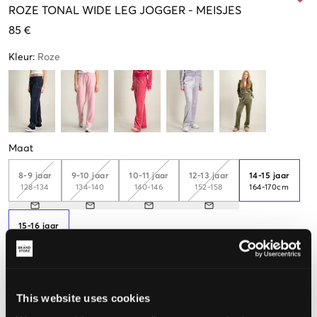
ROZE
TONAL WIDE LEG JOGGER
-
MEISJES
85 €
Kleur
:
Roze
Maat
8-9 jaar
9-10 jaar
10-11 jaar
12-13 jaar
14-15 jaar
128-134
134-140
140-146
152-158
164-170cm
15-16 jaar
170-176cm
De maat lijkt
This website uses cookies
Te klein
Perfect
Te groot