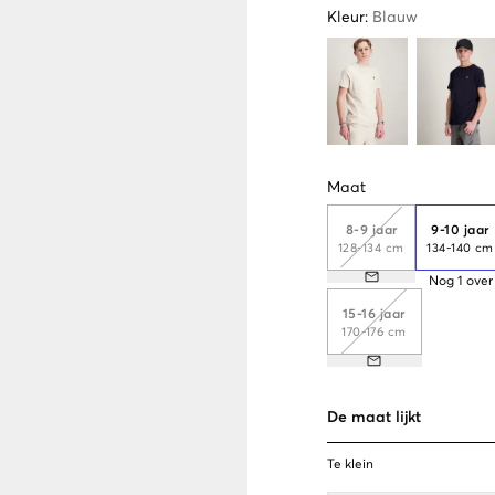
Kleur
:
Blauw
Maat
8-9 jaar
9-10 jaar
128-134 cm
134-140 cm
Nog
1
over
15-16 jaar
170-176 cm
De maat lijkt
Te klein