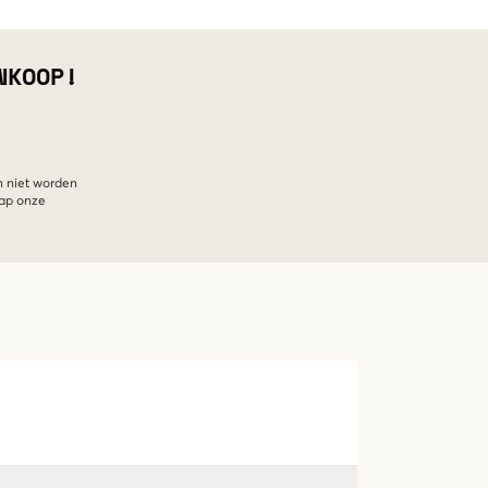
NKOOP!
n niet worden
hap onze