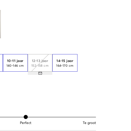
10-11 jaar
12-13 jaar
14-15 jaar
140-146 cm
152-158 cm
164-170 cm
Perfect
Te groot