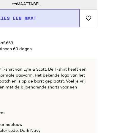
MAATTABEL
KIES EEN MAAT
naf €69
 binnen 60 dagen
T-shirt van Lyle & Scott. De T-shirt heeft een
normale pasvorm. Het bekende logo van het
atch en is op de borst geplaatst. Voel je vrij
en met de bijbehorende shorts voor een
orm
marineblauw
color code
:
Dark Navy