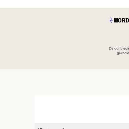
WORD
De aanbiedin
gecombi