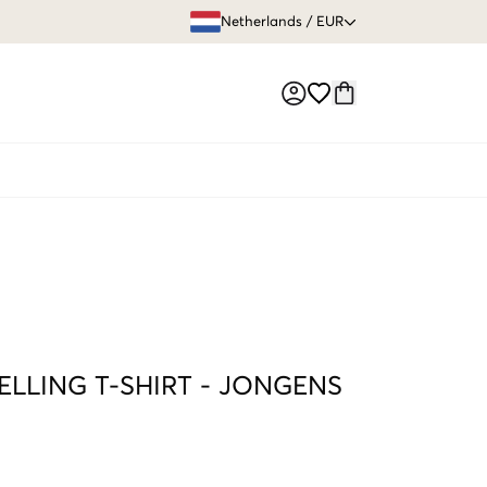
GRATIS VERZEN
Netherlands
/
EUR
Market switch
LLING T-SHIRT
-
JONGENS