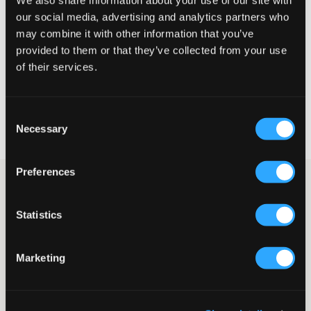
Te klein
Perfect
Te groot
our social media, advertising and analytics partners who
may combine it with other information that you’ve
MAATTABEL
provided to them or that they’ve collected from your use
KIES EEN MAAT
of their services.
Snelle levering
Consent
Gratis verzending vanaf €69
Necessary
Selection
Recht op herroeping binnen 60 dagen
Preferences
Trui van Adidas Originals met groot bedrukt logo aan de
voorkant. Klassieke look die je kunt combineren met je favoriete
jeans en sneakers.
Statistics
Adidas Originals kinderkleding is klassiek, met geweldige
technologie en enorm duurzame kwaliteit. Kinderen en jongeren
verdienen alleen het beste!
Marketing
Crewneck
Print
Boorden aan mouwuiteinden en taille