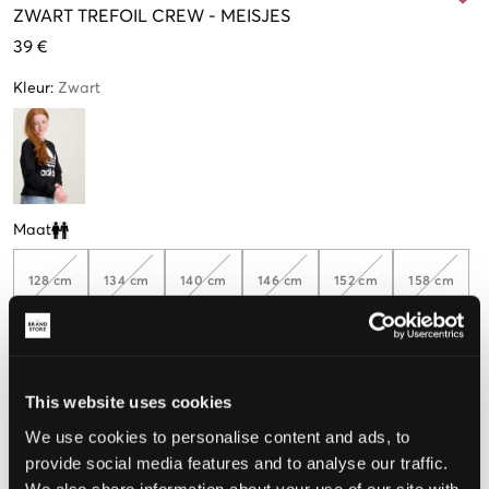
ZWART
TREFOIL CREW
-
MEISJES
39 €
Kleur
:
Zwart
Maat
Clone modal
128 cm
134 cm
140 cm
146 cm
152 cm
158 cm
164 cm
170 cm
176 cm
This website uses cookies
We use cookies to personalise content and ads, to
De maat lijkt
provide social media features and to analyse our traffic.
We also share information about your use of our site with