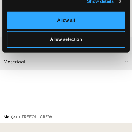
Kleur: Zwart
Show details
SKU
:
110766-001
Allow all
Laundry Advice
:
Allow selection
Washing advice
Materiaal
Meisjes
TREFOIL CREW