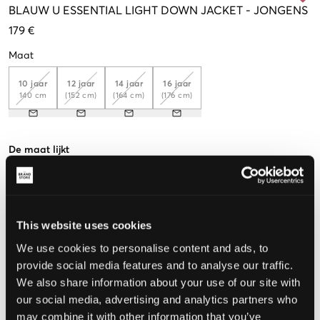
BLAUW
U ESSENTIAL LIGHT DOWN JACKET
-
JONGENS
179 €
Maat
10 jaar
12 jaar
14 jaar
16 jaar
140 cm
(152 cm)
(164 cm)
(176 cm)
De maat lijkt
Te klein
Perfect
Te groot
MAATTABEL
This website uses cookies
KIES EEN MAAT
We use cookies to personalise content and ads, to
provide social media features and to analyse our traffic.
We also share information about your use of our site with
Snelle levering
our social media, advertising and analytics partners who
Gratis verzending vanaf €69
may combine it with other information that you’ve
Recht op herroeping binnen 60 dagen