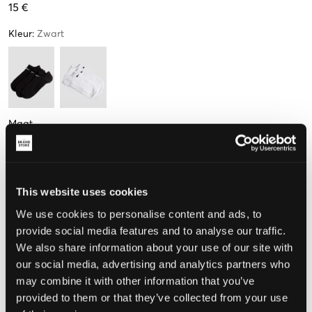
15 €
Kleur
:
Zwart
Maat
34-38
38-42
42-46
This website uses cookies
We use cookies to personalise content and ads, to
De maat lijkt
provide social media features and to analyse our traffic.
We also share information about your use of our site with
Te klein
Perfect
Te groot
our social media, advertising and analytics partners who
MAATTABEL
may combine it with other information that you’ve
provided to them or that they’ve collected from your use
KIES EEN MAAT