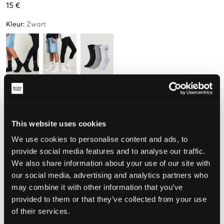
15 €
Kleur
:
Zwart
Maat
34-38
38-42
42-46
This website uses cookies
We use cookies to personalise content and ads, to
provide social media features and to analyse our traffic.
De maat lijkt
We also share information about your use of our site with
our social media, advertising and analytics partners who
Te klein
Perfect
Te groot
may combine it with other information that you’ve
MAATTABEL
provided to them or that they’ve collected from your use
of their services.
KIES EEN MAAT