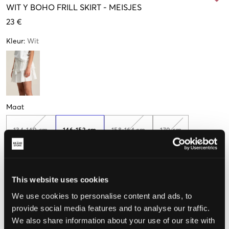
WIT
Y BOHO FRILL SKIRT
-
MEISJES
23 €
Kleur
:
Wit
Maat
134-140 cm
146-152 cm
158-164 cm
170 cm
De maat lijkt
This website uses cookies
We use cookies to personalise content and ads, to
Te klein
Perfect
Te groot
provide social media features and to analyse our traffic.
MAATTABEL
We also share information about your use of our site with