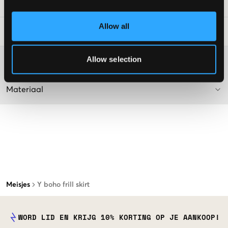
SKU
:
122400-002
Allow all
Laundry Advice
:
Allow selection
Washing advice
Materiaal
Meisjes
Y boho frill skirt
WORD LID EN KRIJG 10% KORTING OP JE AANKOOP!