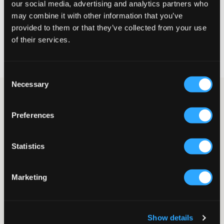
our social media, advertising and analytics partners who
KIES EEN MAAT
may combine it with other information that you’ve
provided to them or that they’ve collected from your use
of their services.
Snelle levering
Gratis verzending vanaf €69
Recht op herroeping binnen 60 dagen
Consent
Necessary
Selection
Witte rok met volants van Gina Tricot Young. Op de witte stof
zitten decoratieve goudspatten. In de taille zit elastiek en een
Preferences
striksluiting. Deze rok werkt zowel voor alledaags gebruik als
voor een feestje.
Rok
Statistics
Volants
Elastiek
Striksluiting
Marketing
Goudspatten
Gevoerd
Kleur: Gold/White
Supplier color/color code
:
Gold/white
Show details