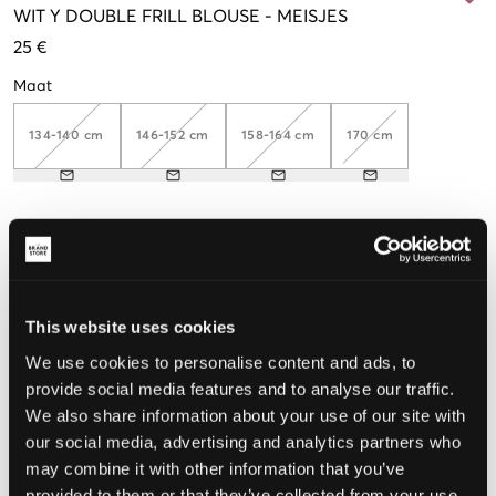
WIT
Y DOUBLE FRILL BLOUSE
-
MEISJES
25 €
Maat
134-140 cm
146-152 cm
158-164 cm
170 cm
De maat lijkt
Te klein
Perfect
Te groot
This website uses cookies
MAATTABEL
We use cookies to personalise content and ads, to
KIES EEN MAAT
provide social media features and to analyse our traffic.
We also share information about your use of our site with
our social media, advertising and analytics partners who
Snelle levering
may combine it with other information that you’ve
Gratis verzending vanaf €69
Recht op herroeping binnen 60 dagen
provided to them or that they’ve collected from your use