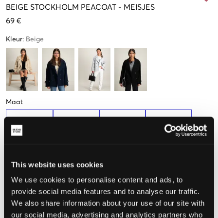
BEIGE
STOCKHOLM PEACOAT
-
MEISJES
69 €
Kleur
:
Beige
Maat
134-140 cm
146-152 cm
158-164 cm
170-176 cm
Als je twijfelt tussen twee maten, raden we aan dat je de
This website uses cookies
kleinere neemt.
We use cookies to personalise content and ads, to
De maat lijkt
provide social media features and to analyse our traffic.
We also share information about your use of our site with
Te klein
Perfect
Te groot
our social media, advertising and analytics partners who