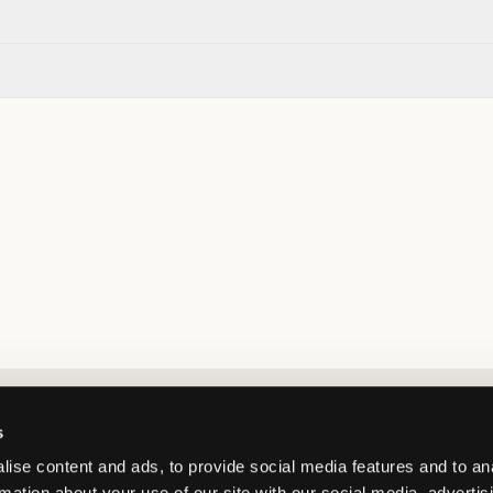
Market switcher
s
ise content and ads, to provide social media features and to an
rmation about your use of our site with our social media, advertis