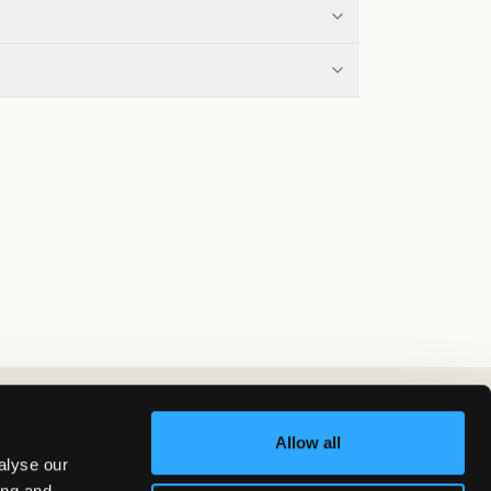
Allow all
alyse our
ing and