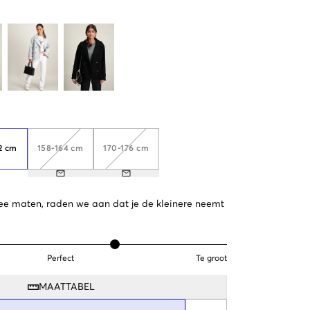
2 cm
158-164 cm
170-176 cm
 twee maten, raden we aan dat je de kleinere neemt
Perfect
Te groot
MAATTABEL