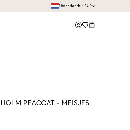
GRATIS VERZEN
Netherlands
/
EUR
Market switch
KHOLM PEACOAT
-
MEISJES