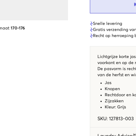
Snelle levering
 maat
170-176
Gratis verzending va
Recht op herroeping
Lichtgrijze korte 
voorkant en op de 
De pasvorm is recht
van de herfst en wi
Jas
Knopen
Rechtdoor en k
Zijzakken
Kleur: Grijs
SKU
:
127813-003
Laundry Advice
: