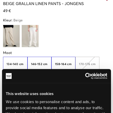
BEIGE
GRALLAN LINEN PANTS
-
JONGENS
49 €
Kleur
:
Beige
Maat
134-140 cm
146-152 cm
158-164 cm
170-176 cm
182-188
This website uses cookies
We use cookies to personalise content and ads, to
De maat lijkt
provide social media features and to analyse our traffic.
Te klein
Perfect
Te groot