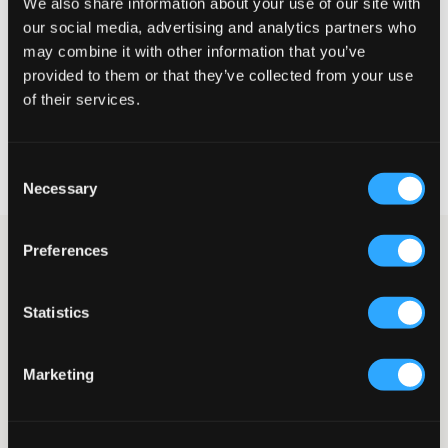
We also share information about your use of our site with
our social media, advertising and analytics partners who
MAATTABEL
may combine it with other information that you’ve
provided to them or that they’ve collected from your use
KIES EEN MAAT
of their services.
Snelle levering
Consent
Gratis verzending vanaf €69
Necessary
Recht op herroeping binnen 60 dagen
Selection
Preferences
Broek in linnenmix van Grunt in een lichtbeige tint. In de taille
zit een elastiek en een koord, en er zijn zakken aan de zijkant.
Combineer deze broek gerust met het bijpassende overhemd
voor een complete set.
Statistics
Broek
Elastiek
Marketing
Koord
Zijzakken
Normale pasvorm
Fake achterzak