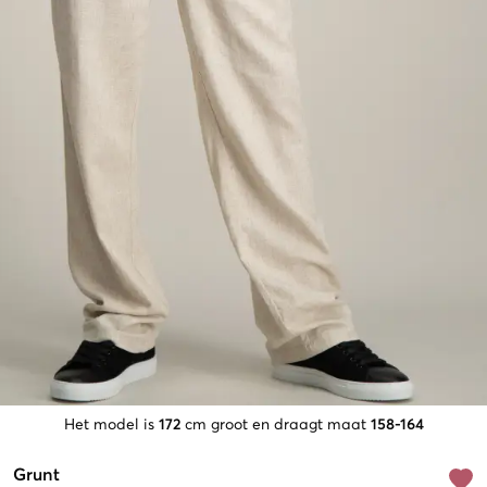
Het model is
172
cm groot en draagt maat
158-164
Grunt