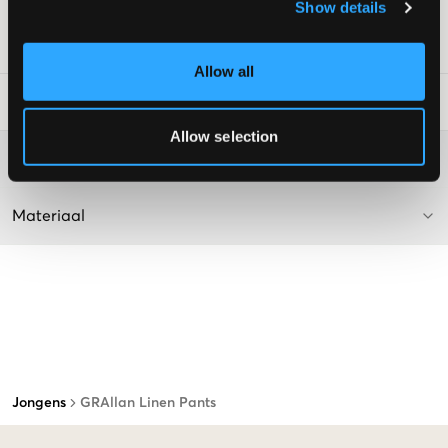
Show details
Kleur: Zand
SKU
:
112482-002
Allow all
Laundry Advice
:
Allow selection
Washing advice
Materiaal
Jongens
GRAllan Linen Pants