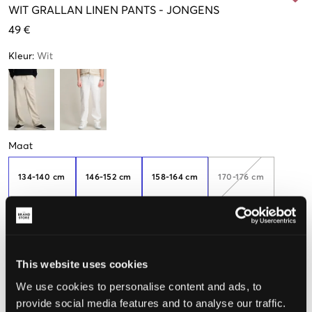
WIT
GRALLAN LINEN PANTS
-
JONGENS
49 €
Kleur
:
Wit
Maat
134-140 cm
146-152 cm
158-164 cm
170-176 cm
182-188
Nog
3
over
This website uses cookies
We use cookies to personalise content and ads, to
De maat lijkt
provide social media features and to analyse our traffic.