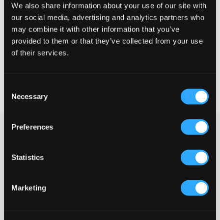
We also share information about your use of our site with
Te klein
Perfect
Te groot
our social media, advertising and analytics partners who
MAATTABEL
may combine it with other information that you’ve
provided to them or that they’ve collected from your use
KIES EEN MAAT
of their services.
Snelle levering
Consent
Gratis verzending vanaf €69
Necessary
Selection
Recht op herroeping binnen 60 dagen
Preferences
Lichte linnenmix broeken van Grunt. De taille heeft elastiek en
een trekkoord, en er zijn zakken aan de zijkanten. Voel je vrij om
deze te combineren met het bijbehorende shirt voor een
Statistics
complete set.
Broeken
Elastiek
Marketing
Trekkoord
Zijzakken
Normale pasvorm