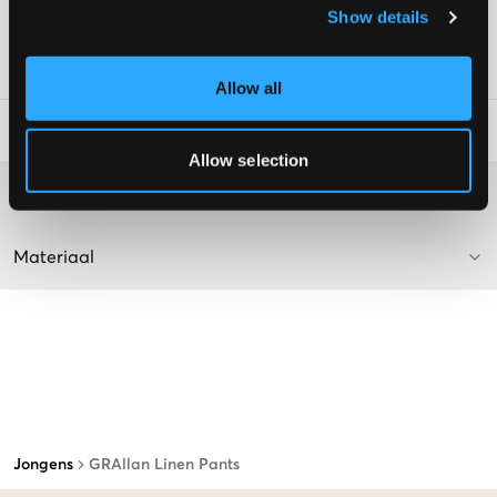
Neppocket aan de achterkant
Show details
Kleur: Wit
SKU
:
112482-003
Allow all
Laundry Advice
:
Allow selection
Washing advice
Materiaal
Jongens
GRAllan Linen Pants