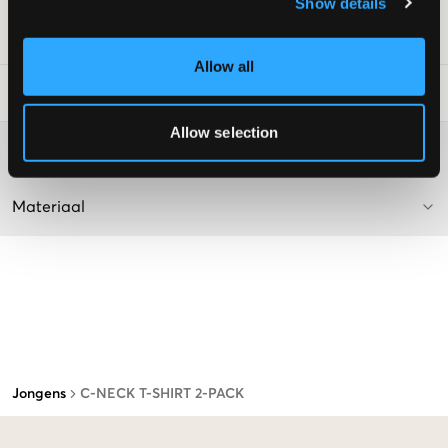
Show details
SKU
:
126770-004
Allow all
Laundry Advice
:
Allow selection
Washing advice
Materiaal
Jongens
C-NECK T-SHIRT 2-PACK