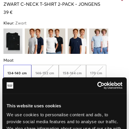
ZWART
C-NECK T-SHIRT 2-PACK
-
JONGENS
39 €
Kleur
:
Zwart
Maat
134-140 cm
146-152 cm
158-164 cm
170 cm
176 cm
This website uses cookies
We use cookies to personalise content and ads, to
De maat lijkt
provide social media features and to analyse our traffic.
We also share information about your use of our site with