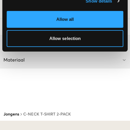
Show details
SKU
:
126770-006
Allow all
Laundry Advice
:
Allow selection
Washing advice
Materiaal
Jongens
C-NECK T-SHIRT 2-PACK