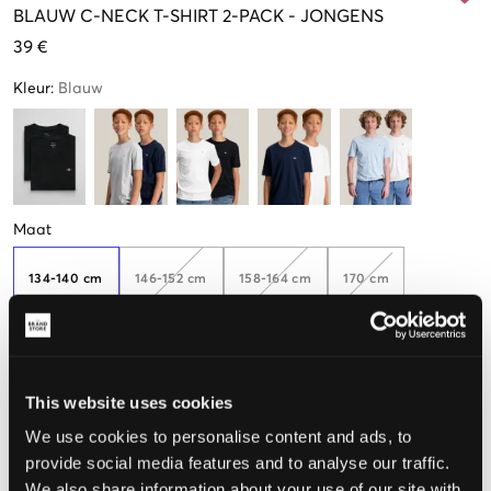
BLAUW
C-NECK T-SHIRT 2-PACK
-
JONGENS
39 €
Kleur
:
Blauw
Maat
134-140 cm
146-152 cm
158-164 cm
170 cm
176 cm
This website uses cookies
We use cookies to personalise content and ads, to
De maat lijkt
provide social media features and to analyse our traffic.
We also share information about your use of our site with