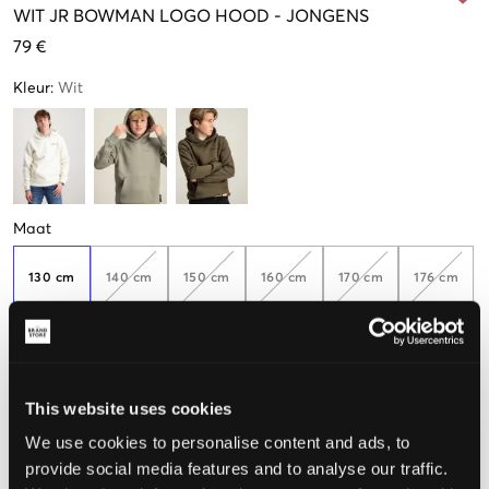
WIT
JR BOWMAN LOGO HOOD
-
JONGENS
79 €
Kleur
:
Wit
Maat
130 cm
140 cm
150 cm
160 cm
170 cm
176 cm
Nog
1
over
De maat lijkt
This website uses cookies
Te klein
Perfect
Te groot
We use cookies to personalise content and ads, to
provide social media features and to analyse our traffic.
MAATTABEL