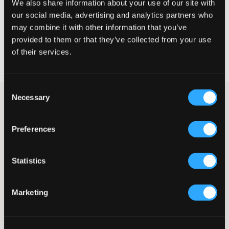
We also share information about your use of our site with
KIES EEN MAAT
our social media, advertising and analytics partners who
may combine it with other information that you’ve
provided to them or that they’ve collected from your use
Snelle levering
of their services.
Gratis verzending vanaf €69
Recht op herroeping binnen 60 dagen
Consent
Necessary
Selection
Witte hoodie van Sail Racing. Het logo van het merk is gedrukt
met een rubberen print en bevindt zich op de borst. Het logo is
ook op de capuchon gedrukt. Aan de voorkant is er een
Preferences
kangoeroezak en er zijn boorden aan de onderkant en bij de
mouwuiteinden.
Hoodie
Statistics
Capuchon
Rubberen print
Boorden
Marketing
Kangoeroezak
Normale pasvorm
Trekkoord
Kleur: 102 Off White