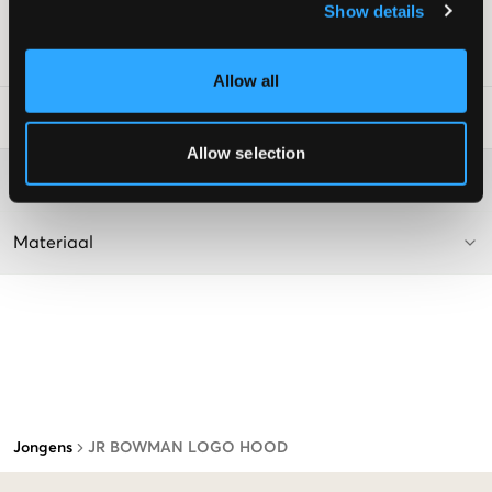
Show details
Supplier color/color code
:
OFF WHITE
SKU
:
131708-001
Allow all
Laundry Advice
:
Allow selection
Washing advice
Materiaal
Jongens
JR BOWMAN LOGO HOOD