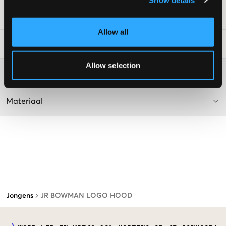
SKU
:
131708-005
Allow all
Laundry Advice
:
Allow selection
Washing advice
Materiaal
Jongens
JR BOWMAN LOGO HOOD