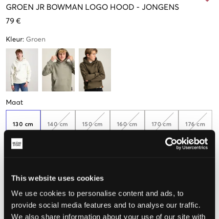
GROEN
JR BOWMAN LOGO HOOD
-
JONGENS
79 €
Kleur
:
Groen
Maat
130 cm
140 cm
150 cm
160 cm
170 cm
176 cm
Nog
2
over
De maat lijkt
This website uses cookies
Te klein
Perfect
Te groot
We use cookies to personalise content and ads, to
provide social media features and to analyse our traffic.
MAATTABEL
We also share information about your use of our site with