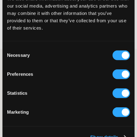
our social media, advertising and analytics partners who
KIES EEN MAAT
may combine it with other information that you’ve
provided to them or that they’ve collected from your use
of their services.
Snelle levering
Gratis verzending vanaf €69
Recht op herroeping binnen 60 dagen
Consent
Necessary
Selection
Hoodie van Sail Racing in een groene tint. Het logo van het merk
is gedrukt met een rubberen print en is op de borst geplaatst.
Het logo is ook op de capuchon gedrukt. Aan de voorkant is er
Preferences
een kangoeroezak en boorden zijn onderaan en bij de
mouwuiteinden.
Hoodie
Statistics
Capuchon
Rubberen print
Boorden
Marketing
Kangoeroezak
Normale pasvorm
Trekkoord
Kleur: 778 Dusty Green
Show details