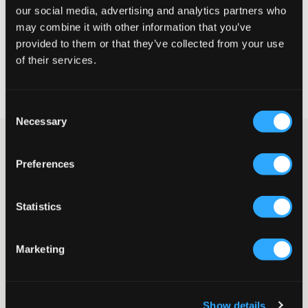
our social media, advertising and analytics partners who
KIES EEN MAAT
may combine it with other information that you’ve
provided to them or that they’ve collected from your use
of their services.
Snelle levering
Gratis verzending vanaf €69
Recht op herroeping binnen 60 dagen
Consent
Necessary
Selection
Donkerblauwe sweatshirt van Sail Racing. De trui heeft een
ronde halslijn, normale pasvorm en boorden aan de onderkant
Preferences
en mouwuiteinden. Het logo van het merk is in wit gedrukt en op
de borst geplaatst. Combineer deze graag met een jeans en een
paar sneakers.
Statistics
Sweatshirt
Ronde halslijn
Print
Marketing
Boorden
Normale pasvorm
Kleur: 696 Navy
Supplier color/color code
:
NAVY
Show details