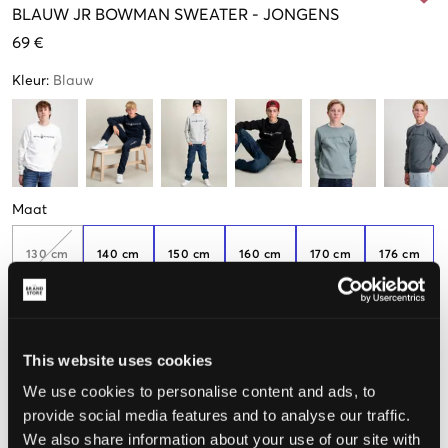
BLAUW
JR BOWMAN SWEATER
-
JONGENS
69 €
Kleur
:
Blauw
Maat
130 cm
140 cm
150 cm
160 cm
170 cm
176 cm
Weinig
beschikbaar
This website uses cookies
De maat lijkt
We use cookies to personalise content and ads, to
Te klein
Perfect
Te groot
provide social media features and to analyse our traffic.
We also share information about your use of our site with
MAATTABEL