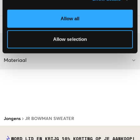
SKU
:
131705-002
Allow all
Laundry Advice
:
Allow selection
Washing advice
Materiaal
Jongens
JR BOWMAN SWEATER
WORD LID EN KRIJG 10% KORTING OP JE AANKOOP!