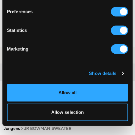
KIES EEN MAAT
Preferences
Snelle levering
Statistics
Gratis verzending vanaf €69
Recht op herroeping binnen 60 dagen
Marketing
SKU
:
131705-004
Washing advice
Show details
Allow all
Allow selection
Jongens
JR BOWMAN SWEATER