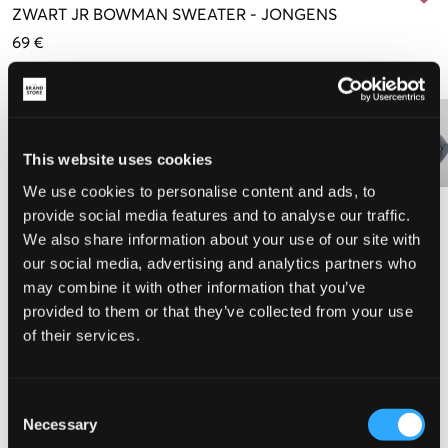
ZWART
JR BOWMAN SWEATER
-
JONGENS
69 €
Kleur
:
Zwart
This website uses cookies
We use cookies to personalise content and ads, to
Maat
provide social media features and to analyse our traffic.
We also share information about your use of our site with
130 cm
140 cm
150 cm
160 cm
170 cm
176 cm
our social media, advertising and analytics partners who
may combine it with other information that you’ve
provided to them or that they’ve collected from your use
of their services.
De maat lijkt
Te klein
Perfect
Te groot
Consent
Necessary
MAATTABEL
Selection