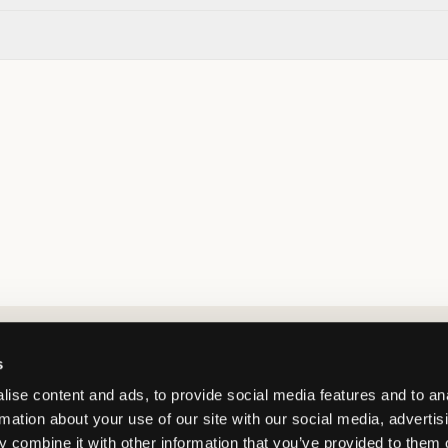
Market switcher
s
ise content and ads, to provide social media features and to an
rmation about your use of our site with our social media, advertis
 combine it with other information that you’ve provided to them o