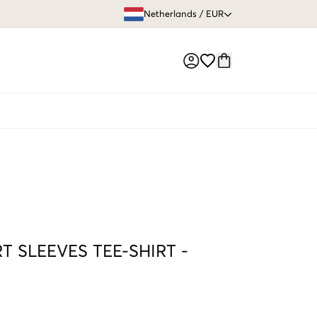
GRATIS VERZEN
Netherlands
/
EUR
Market switch
T SLEEVES TEE-SHIRT
-