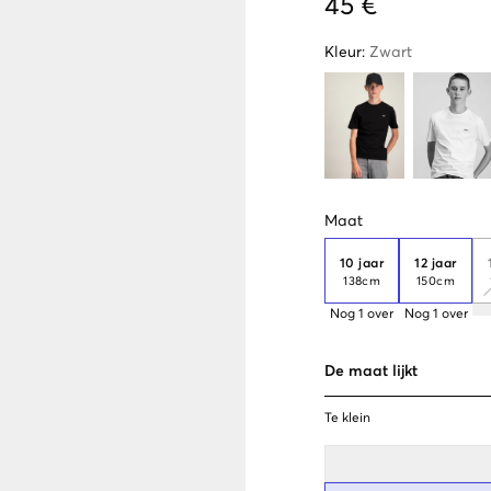
45 €
Kleur
:
Zwart
Maat
10 jaar
12 jaar
138cm
150cm
Nog
1
over
Nog
1
over
De maat lijkt
Te klein