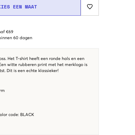
KIES EEN MAAT
naf €69
 binnen 60 dagen
oss. Het T-shirt heeft een ronde hals en een
en witte rubberen print met het merklogo is
st. Dit is een echte klassieker!
orm
color code
:
BLACK