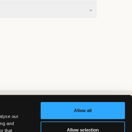
Allow all
alyse our
ing and
Allow selection
r that