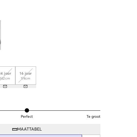
14 jaar
16 jaar
162cm
174cm
Perfect
Te groot
MAATTABEL