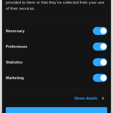
provided to them or that they’ve collected from your use
KIES EEN MAAT
of their services.
Snelle levering
Consent
Gratis verzending vanaf €69
Necessary
Selection
Recht op herroeping binnen 60 dagen
Preferences
Vit T-shirt van Boss. Het T-shirt heeft een ronde hals en een
normale pasvorm. Een zwarte rubberprint met merklingslogo is
op de borst geplaatst. Dit is een echte klassieker!
Statistics
T-shirt
Ronde hals
Normale pasvorm
Marketing
Rubberprint
Kleur: White
Supplier color/color code
:
WHITE
Show details
SKU
:
115881-002