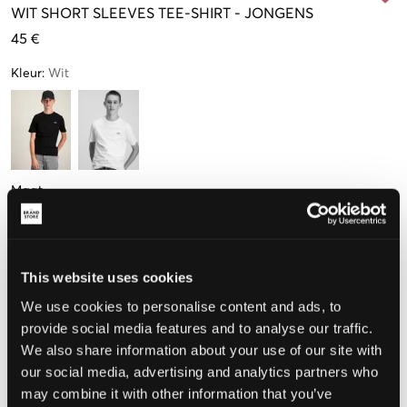
WIT
SHORT SLEEVES TEE-SHIRT
-
JONGENS
45 €
Kleur
:
Wit
Maat
10 jaar
12 jaar
14 jaar
16 jaar
138cm
150cm
162cm
174cm
Nog
1
over
This website uses cookies
We use cookies to personalise content and ads, to
De maat lijkt
provide social media features and to analyse our traffic.
We also share information about your use of our site with
Te klein
Perfect
Te groot
our social media, advertising and analytics partners who
MAATTABEL
may combine it with other information that you’ve