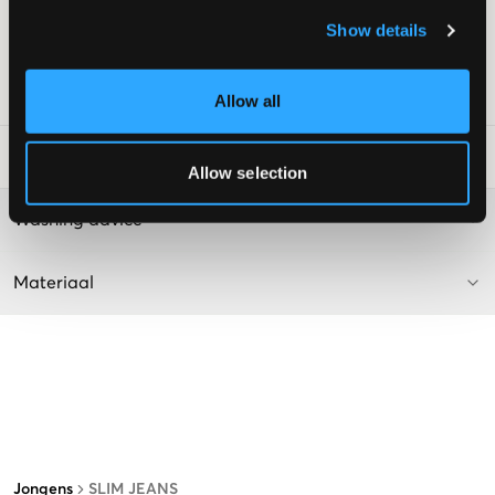
Kleur: Mid Blue
Show details
De tekst is AI-gegenereerd.
Supplier color/color code
:
MID BLUE
SKU
:
130449-002
Allow all
Laundry Advice
:
Allow selection
Washing advice
Materiaal
Jongens
SLIM JEANS