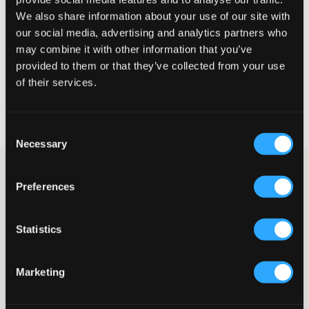
We also share information about your use of our site with
our social media, advertising and analytics partners who
may combine it with other information that you’ve
KIES EEN MAAT
provided to them or that they’ve collected from your use
of their services.
Snelle levering
Gratis verzending vanaf €69
Consent
Recht op herroeping binnen 60 dagen
Necessary
Selection
Blauwe jeans van GANT in een vijfzakkenmodel. Deze jeans
Preferences
hebben een gulp met knoop en ritssluiting voor een goede
pasvorm. Uiteraard hebben de jeans ook een verstelbare taille
zodat ze perfect zitten. Met een subtiele profilering voor een
stijlvolle en ontspannen look.
Statistics
Vijfzakkenmodel
Jeansmodel: Slim
Marketing
Verstelbare taille
Gulp met knoop en ritssluiting
Subtiel geprofileerd