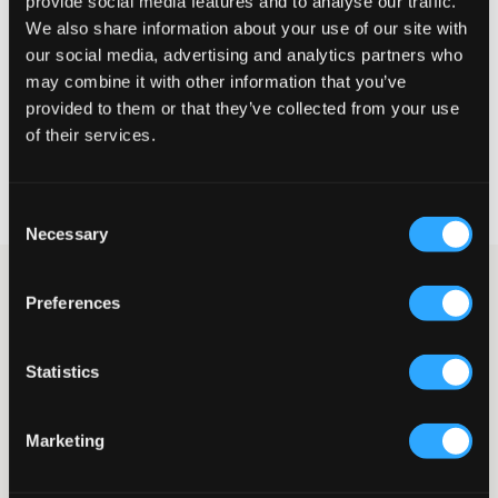
provide social media features and to analyse our traffic.
Te klein
Perfect
Te groot
We also share information about your use of our site with
our social media, advertising and analytics partners who
may combine it with other information that you’ve
KIES EEN MAAT
provided to them or that they’ve collected from your use
of their services.
Snelle levering
Gratis verzending vanaf €69
Consent
Recht op herroeping binnen 60 dagen
Necessary
Selection
Grijze jeans van GANT in vijfzakkenmodel. Deze jeans hebben
Preferences
een knoop- en ritssluiting voor een goede pasvorm. Natuurlijk
hebben de jeans ook een verstelbare taille, zodat ze perfect
zitten. Met subtiele profilering voor een stijlvolle en ontspannen
Statistics
look.
Vijfzakkenmodel
Jeansmodel: Slim
Marketing
Verstelbare taille
Rits- en knoopsluiting
Subtiel geprofileerd