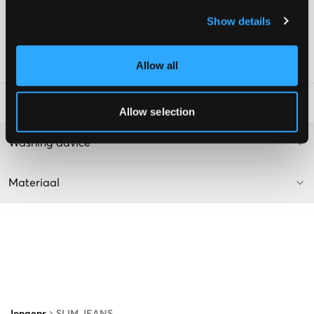
Kleur: Grey Worn-In
Show details
De tekst is AI-gegenereerd.
Supplier color/color code
:
GREY WORN IN
SKU
:
130449-004
Allow all
Laundry Advice
:
Allow selection
Washing advice
Materiaal
Jongens
SLIM JEANS