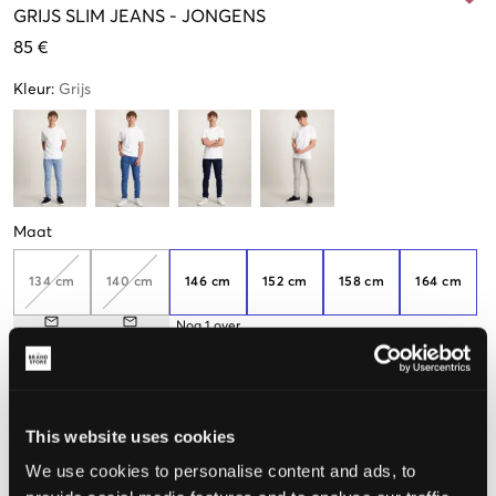
GRIJS
SLIM JEANS
-
JONGENS
85 €
Kleur
:
Grijs
Maat
134 cm
140 cm
146 cm
152 cm
158 cm
164 cm
Nog
1
over
170 cm
176 cm
This website uses cookies
De maat lijkt
We use cookies to personalise content and ads, to