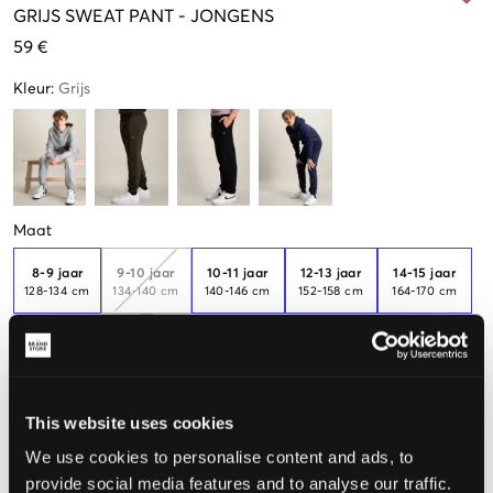
GRIJS
SWEAT PANT
-
JONGENS
59 €
Kleur
:
Grijs
Maat
8-9 jaar
9-10 jaar
10-11 jaar
12-13 jaar
14-15 jaar
128-134 cm
134-140 cm
140-146 cm
152-158 cm
164-170 cm
Nog
1
over
15-16 jaar
170-176 cm
This website uses cookies
De maat lijkt
We use cookies to personalise content and ads, to
provide social media features and to analyse our traffic.