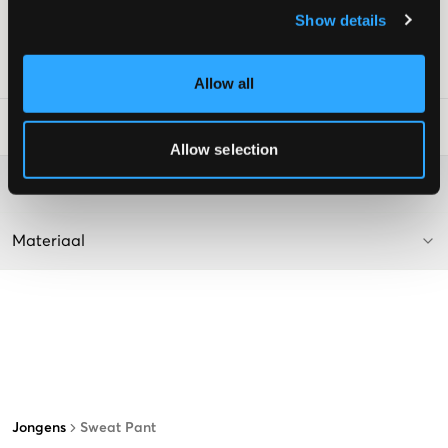
Kleur: Light Grey Marl
Show details
Supplier color/color code
:
Light Grey Marl
SKU
:
133857-001
Allow all
Laundry Advice
:
Allow selection
Washing advice
Materiaal
Jongens
Sweat Pant