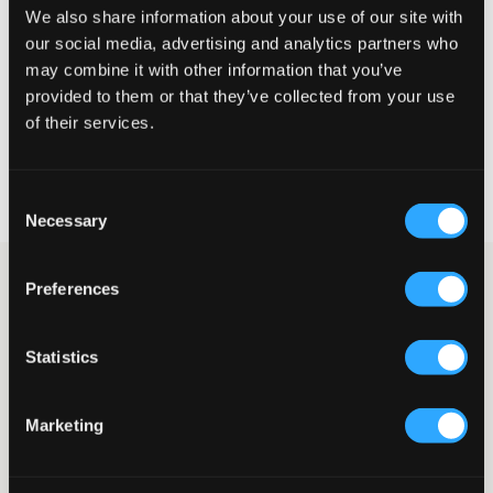
Te klein
Perfect
Te groot
We also share information about your use of our site with
our social media, advertising and analytics partners who
MAATTABEL
may combine it with other information that you’ve
KIES EEN MAAT
provided to them or that they’ve collected from your use
of their services.
Snelle levering
Gratis verzending vanaf €69
Consent
Recht op herroeping binnen 60 dagen
Necessary
Selection
Grijs gemêleerde sweatpants van Lyle & Scott. Boord en
Preferences
trekkoord in de taille en boorden aan de broekspijpen. De
logopatch is bij de zak geplaatst en geeft de broek een stijlvol
detail.
Statistics
Sweatpants
Elastische taille met trekkoord
Boorden aan de broekspijpen
Marketing
Zakken opzij
Achterzak
Merkpatch