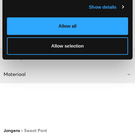
Kleur: Marine
Show details
Supplier color/color code
:
Navy
SKU
:
133857-005
Allow all
Laundry Advice
:
Allow selection
Washing advice
Materiaal
Jongens
Sweat Pant