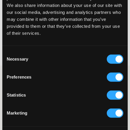
Te klein
Perfect
Te groot
We also share information about your use of our site with
our social media, advertising and analytics partners who
MAATTABEL
may combine it with other information that you’ve
provided to them or that they’ve collected from your use
KIES EEN MAAT
of their services.
Snelle levering
Gratis verzending vanaf €69
Consent
Recht op herroeping binnen 60 dagen
Necessary
Selection
Donkerblauwe joggingbroek van Lyle & Scott. De broek heeft een
Preferences
trekkoord in de taille en boorden onderaan voor een goede
pasvorm. Zijzakken en een patch op een van de benen zorgen
voor een eenvoudige en stijlvolle look.
Statistics
Joggingbroek
Elastiek met trekkoord in de taille
Boord aan de broekspijpen
Marketing
Zijzakken
Achterzak
Merkpatch