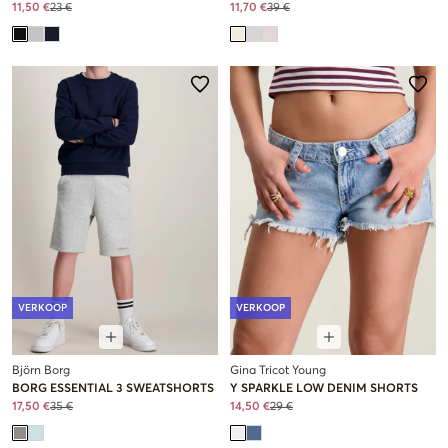
11,50 €
23 €
11,70 €
39 €
VERKOOP
VERKOOP
Björn Borg
Gina Tricot Young
BORG ESSENTIAL 3 SWEATSHORTS
Y SPARKLE LOW DENIM SHORTS
17,50 €
35 €
14,50 €
29 €