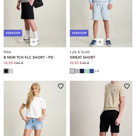
VERKOOP
VERKOOP
Nike
Lyle & Scott
B NSW TCH FLC SHORT - PD
SWEAT SHORT
32,50 €
65 €
22,50 €
45 €
+
4