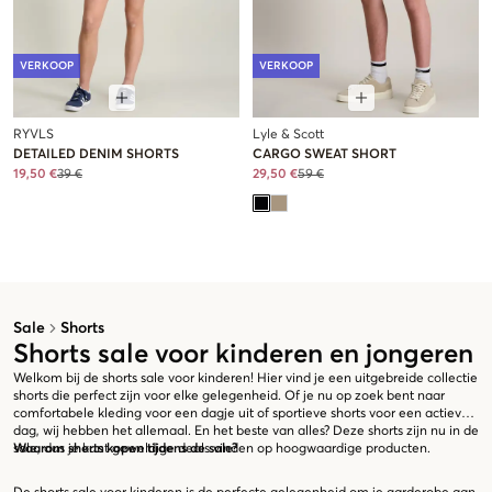
VERKOOP
VERKOOP
RYVLS
Lyle & Scott
DETAILED DENIM SHORTS
CARGO SWEAT SHORT
19,50 €
39 €
29,50 €
59 €
Sale
Shorts
Shorts sale voor kinderen en jongeren
Welkom bij de shorts sale voor kinderen! Hier vind je een uitgebreide collectie
shorts die perfect zijn voor elke gelegenheid. Of je nu op zoek bent naar
comfortabele kleding voor een dagje uit of sportieve shorts voor een actieve
dag, wij hebben het allemaal. En het beste van alles? Deze shorts zijn nu in de
sale, dus je kunt geweldige deals vinden op hoogwaardige producten.
Waarom shorts kopen tijdens de sale?