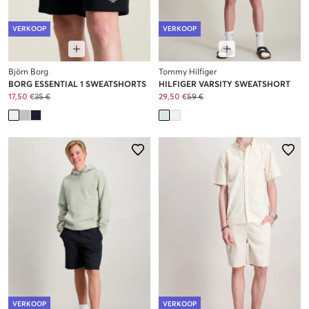
VERKOOP
VERKOOP
Björn Borg
Tommy Hilfiger
BORG ESSENTIAL 1 SWEATSHORTS
HILFIGER VARSITY SWEATSHORT
17,50 €
35 €
29,50 €
59 €
VERKOOP
VERKOOP