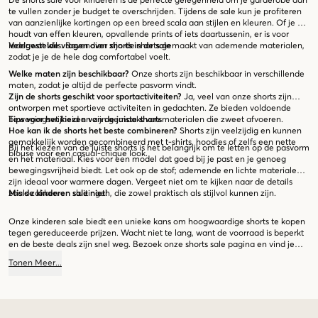
De shorts sale voor kinderen is de perfecte gelegenheid om je garderobe aan
te vullen zonder je budget te overschrijden. Tijdens de sale kun je profiteren
van aanzienlijke kortingen op een breed scala aan stijlen en kleuren. Of je nu
houdt van effen kleuren, opvallende prints of iets daartussenin, er is voor
ieder wat wils. Bovendien zijn de shorts gemaakt van ademende materialen,
Veelgestelde vragen over shorts in de sale
zodat je je de hele dag comfortabel voelt.
Welke maten zijn beschikbaar?
Onze shorts zijn beschikbaar in verschillende
maten, zodat je altijd de perfecte pasvorm vindt.
Zijn de shorts geschikt voor sportactiviteiten?
Ja, veel van onze shorts zijn
ontworpen met sportieve activiteiten in gedachten. Ze bieden voldoende
bewegingsvrijheid en zijn gemaakt van materialen die zweet afvoeren.
Tips voor het kiezen van de juiste shorts
Hoe kan ik de shorts het beste combineren?
Shorts zijn veelzijdig en kunnen
gemakkelijk worden gecombineerd met t-shirts, hoodies of zelfs een nette
Bij het kiezen van de juiste shorts is het belangrijk om te letten op de pasvorm
blouse voor een casual-chique look.
en het materiaal. Kies voor een model dat goed bij je past en je genoeg
bewegingsvrijheid biedt. Let ook op de stof; ademende en lichte materialen
zijn ideaal voor warmere dagen. Vergeet niet om te kijken naar de details
zoals zakken en sluitingen, die zowel praktisch als stijlvol kunnen zijn.
Mis de kinderen sale niet!
Onze kinderen sale biedt een unieke kans om hoogwaardige shorts te kopen
tegen gereduceerde prijzen. Wacht niet te lang, want de voorraad is beperkt
en de beste deals zijn snel weg. Bezoek onze shorts sale pagina en vind je
nieuwe favoriete paar shorts vandaag nog!
Tonen
Meer
...