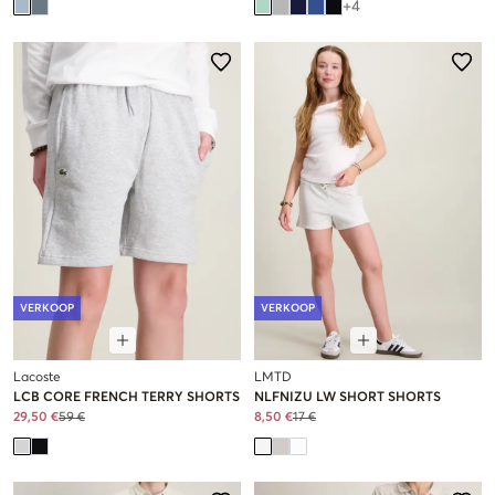
+
4
VERKOOP
VERKOOP
Lacoste
LMTD
LCB CORE FRENCH TERRY SHORTS
NLFNIZU LW SHORT SHORTS
29,50 €
59 €
8,50 €
17 €