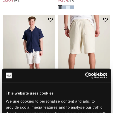
29,50 €
59 €
19,50 €
39 €
VERKOOP
VERKOOP
RYVLS
Jack & Jones
This website uses cookies
LEO STRUCTURE SHORTS
JPSTKANE SOHO SWEAT SHORTS
We use cookies to personalise content and ads, to
MID JNR
19,50 €
39 €
11 €
22 €
provide social media features and to analyse our traffic.