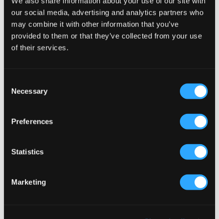
We also share information about your use of our site with
our social media, advertising and analytics partners who
may combine it with other information that you’ve
provided to them or that they’ve collected from your use
of their services.
Consent
Necessary
Selection
Preferences
VERKOOP
VERKOOP
Statistics
Abrand
Instinct
99 SHORT TAMARA RCY
BOYS JERSEY SHORTS
34,50 €
69 €
9,50 €
19 €
Marketing