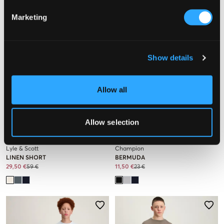
Marketing
Show details
Allow all
VERKOOP
VERKOOP
Allow selection
Lyle & Scott
Champion
LINEN SHORT
BERMUDA
29,50 €
59 €
11,50 €
23 €