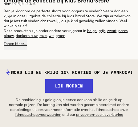
Ontdek de collectie bij Kids Brand Store
nemen in je keuze.
Ben je klaar om de perfecte shorts voor jongens te vinden? Neem dan een
kijkje in onze uitgebreide collectie bij Kids Brand Store. We zijn er zeker van
dat je iets zult vinden dat zowel jij als je kind geweldig zullen vinden. Veel
winkelplezier!
Deze producten zijn onder andere verkrijgbaar in
beige
,
grijs
,
zwart
,
paars
,
blauw
,
donkerblauw
,
roze
,
wit
,
groen
.
Tonen
Meer
...
WORD LID EN KRIJG 10% KORTING OP JE AANKOOP!
LID WORDEN
De aanbieding is geldig op je eerste aankoop als lid en geldt op
normale prijzen. De korting kan niet worden gecombineerd met andere
aanbiedingen. Lees voor meer informatie over het lidmaatschap onze
lidmaatschapsvoorwaarden
and our
privacy-en-cookieverklaring