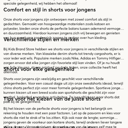
speciale gelegenheid, wij hebben het allemaal!
Comfort en stijl in shorts voor jongens
Onze shorts voor jongens zijn ontworpen met zowel comfort als stijl in
gedachten. Gemaakt van hoogwaardige materialen zoals katoen en
polyester, bieden onze shorts de perfecte balans tussen ademend vermogen
en duurzaamheid. Hierdoor kunnen jongens zich vrij bewegen en genieten
van hun avonturen zonder zich zorgen te maken over hun kleding.
Verschillende stijlen en merken
Bij Kids Brand Store hebben we shorts voor jongens in verschillende stijlen en
van diverse merken. Van klassieke denim shorts tot trendy cargoshorts, er is
voor ieder wat wils. Populaire merken zoals Nike, Adidas en Tommy Hilfiger
zorgen ervoor dat elke jongen zijn favoriete stijl kan vinden. Of je nu houdt
van felle kleuren, stoere prints of neutrale tinten, onze collectie heeft het
Shorts voor elke gelegenheid
allemaal.
Shorts voor jongens zijn veelzijdig en geschikt voor verschillende
gelegenheden. Voor een casual dagje uit zijn onze sweatshorts ideaal, terwijl
chino shorts perfect zijn voor meer formele gelegenheden. Sportieve jongens
kunnen kiezen uit een breed scala aan sportshorts die geschikt zijn voor
voetbal, basketbal en andere activiteiten. Zo is er altijd een paar shorts dat
Tips voor het kiezen van de juiste shorts
past bij de gelegenheid.
Bij het kiezen van de perfecte shorts voor jongens is het belangrijk om
rekening te houden met een paar factoren. Let op de pasvorm en kies voor
shorts die niet te strak of te los zitten. Kijk ook naar de lengte; sommige
jongens geven de voorkeur aan kortere shorts, terwijl anderen liever langere
stijlen dragen. Vergeet niet om de voorkeuren van de jongen zelf mee te