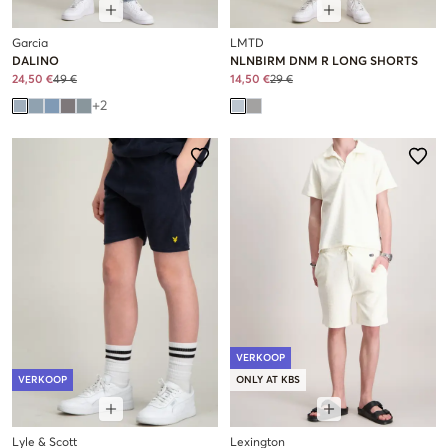
Garcia
LMTD
DALINO
NLNBIRM DNM R LONG SHORTS
24,50 €
49 €
14,50 €
29 €
+
2
VERKOOP
VERKOOP
ONLY AT KBS
Lyle & Scott
Lexington