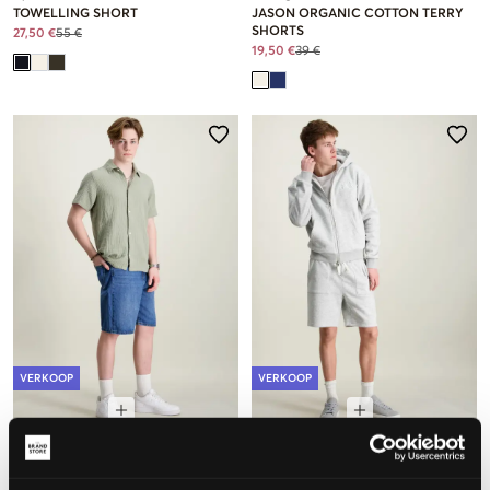
TOWELLING SHORT
JASON ORGANIC COTTON TERRY
SHORTS
27,50 €
55 €
19,50 €
39 €
VERKOOP
VERKOOP
ONLY & SONS JUNIOR
MAGGIORE
OSJFADE MB 6964 TAI DNM
LOGO SWEAT SHORTS
SHORTS
19,50 €
39 €