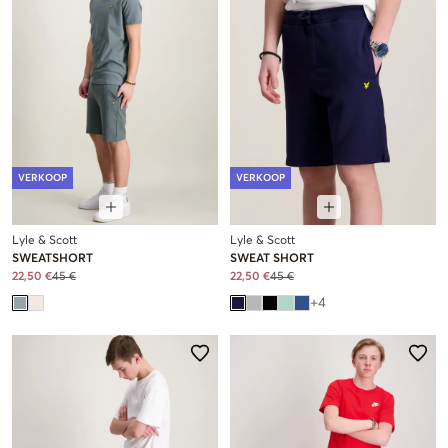
VERKOOP
VERKOOP
Lyle & Scott
Lyle & Scott
SWEATSHORT
SWEAT SHORT
22,50 €
45 €
22,50 €
45 €
+
4