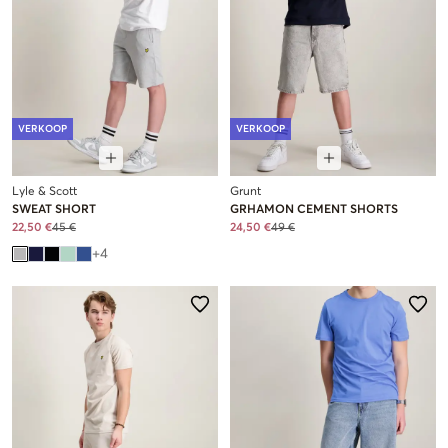
VERKOOP
VERKOOP
Lyle & Scott
Grunt
SWEAT SHORT
GRHAMON CEMENT SHORTS
22,50 €
45 €
24,50 €
49 €
+
4