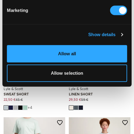
Marketing
Show details
Allow all
VERKOOP
VERKOOP
Allow selection
Lyle & Scott
Lyle & Scott
SWEAT SHORT
LINEN SHORT
22,50 €
45 €
29,50 €
59 €
+
4