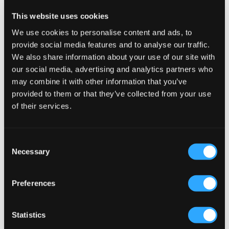
This website uses cookies
We use cookies to personalise content and ads, to
provide social media features and to analyse our traffic.
We also share information about your use of our site with
our social media, advertising and analytics partners who
may combine it with other information that you’ve
provided to them or that they’ve collected from your use
of their services.
Consent
Necessary
Selection
VERKOOP
VERKOOP
Preferences
ONLY & SONS JUNIOR
MAGGIORE
OSJFADE MB 6964 TAI DNM
LOGO SWEAT SHORTS
SHORTS
19,50 €
39 €
14,50 €
29 €
Statistics