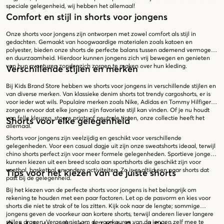
speciale gelegenheid, wij hebben het allemaal!
Comfort en stijl in shorts voor jongens
Onze shorts voor jongens zijn ontworpen met zowel comfort als stijl in
gedachten. Gemaakt van hoogwaardige materialen zoals katoen en
polyester, bieden onze shorts de perfecte balans tussen ademend vermogen
en duurzaamheid. Hierdoor kunnen jongens zich vrij bewegen en genieten
van hun avonturen zonder zich zorgen te maken over hun kleding.
Verschillende stijlen en merken
Bij Kids Brand Store hebben we shorts voor jongens in verschillende stijlen en
van diverse merken. Van klassieke denim shorts tot trendy cargoshorts, er is
voor ieder wat wils. Populaire merken zoals Nike, Adidas en Tommy Hilfiger
zorgen ervoor dat elke jongen zijn favoriete stijl kan vinden. Of je nu houdt
van felle kleuren, stoere prints of neutrale tinten, onze collectie heeft het
Shorts voor elke gelegenheid
allemaal.
Shorts voor jongens zijn veelzijdig en geschikt voor verschillende
gelegenheden. Voor een casual dagje uit zijn onze sweatshorts ideaal, terwijl
chino shorts perfect zijn voor meer formele gelegenheden. Sportieve jongens
kunnen kiezen uit een breed scala aan sportshorts die geschikt zijn voor
voetbal, basketbal en andere activiteiten. Zo is er altijd een paar shorts dat
Tips voor het kiezen van de juiste shorts
past bij de gelegenheid.
Bij het kiezen van de perfecte shorts voor jongens is het belangrijk om
rekening te houden met een paar factoren. Let op de pasvorm en kies voor
shorts die niet te strak of te los zitten. Kijk ook naar de lengte; sommige
jongens geven de voorkeur aan kortere shorts, terwijl anderen liever langere
stijlen dragen. Vergeet niet om de voorkeuren van de jongen zelf mee te