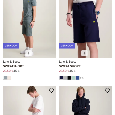
VERKOOP
VERKOOP
Lyle & Scott
Lyle & Scott
SWEATSHORT
SWEAT SHORT
22,50 €
45 €
22,50 €
45 €
+
4