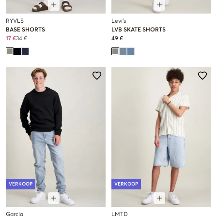
RYVLS
Levi's
BASE SHORTS
LVB SKATE SHORTS
17 €
34 €
49 €
VERKOOP
VERKOOP
Garcia
LMTD