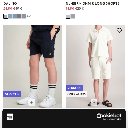
DALINO
NLNBIRM DNM R LONG SHORTS
24,50 €
49 €
14,50 €
29 €
+
2
VERKOOP
VERKOOP
ONLY AT KBS
Lyle & Scott
Lexington
TOWELLING SHORT
JASON ORGANIC COTTON TERRY
SHORTS
27,50 €
55 €
19,50 €
39 €