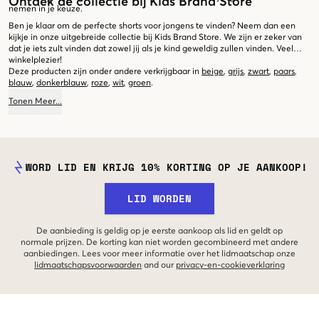
Ontdek de collectie bij Kids Brand Store
nemen in je keuze.
Ben je klaar om de perfecte shorts voor jongens te vinden? Neem dan een
kijkje in onze uitgebreide collectie bij Kids Brand Store. We zijn er zeker van
dat je iets zult vinden dat zowel jij als je kind geweldig zullen vinden. Veel
winkelplezier!
Deze producten zijn onder andere verkrijgbaar in
beige
,
grijs
,
zwart
,
paars
,
blauw
,
donkerblauw
,
roze
,
wit
,
groen
.
Tonen
Meer
...
WORD LID EN KRIJG 10% KORTING OP JE AANKOOP!
LID WORDEN
De aanbieding is geldig op je eerste aankoop als lid en geldt op
normale prijzen. De korting kan niet worden gecombineerd met andere
aanbiedingen. Lees voor meer informatie over het lidmaatschap onze
lidmaatschapsvoorwaarden
and our
privacy-en-cookieverklaring