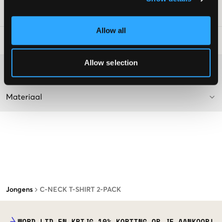
SKU
:
126770-003
Allow all
Laundry Advice
:
Allow selection
Washing advice
Materiaal
Jongens
C-NECK T-SHIRT 2-PACK
WORD LID EN KRIJG 10% KORTING OP JE AANKOOP!