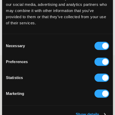
our social media, advertising and analytics partners who
may combine it with other information that you’ve
provided to them or that they’ve collected from your use
KIES EEN MAAT
of their services.
Snelle levering
Consent
Gratis verzending vanaf €69
Necessary
Selection
Recht op herroeping binnen 60 dagen
Preferences
T-shirts in een 2-pack van Gant. De ene is grijs en de andere
donkerblauw. Ronde hals, normale pasvorm en het logo is op de
borst geplaatst. Deze zijn fijn om te dragen zoals ze zijn, maar
Statistics
ook heel handig om onder andere kledingstukken te dragen.
T-shirts
2-pack
Marketing
Normale pasvorm
Ronde hals
Kleur: 018 Light Grey Melange/Navy
Supplier color/color code
:
GREY
Show details