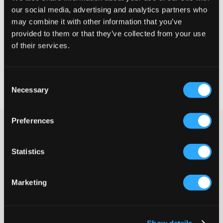
Te klein
Perfect
Te groot
our social media, advertising and analytics partners who
may combine it with other information that you’ve
MAATTABEL
provided to them or that they’ve collected from your use
KIES EEN MAAT
of their services.
Snelle levering
Consent
Gratis verzending vanaf €69
Necessary
Selection
Recht op herroeping binnen 60 dagen
Preferences
Zwart T-shirt van Lyle & Scott. Het bekende logo van het merk
zit op een patch en is op de borst geplaatst. De T-shirt heeft een
ronde halslijn en een normale pasvorm. Dit is een basisstuk dat
Statistics
perfect is om in de garderobe te hebben.
T-shirt
Ronde halslijn
Marketing
Normale pasvorm
Merkpatch
Kleur: Jet Black
Supplier color/color code
:
Jet Black
Show details