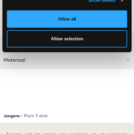
SKU
:
128156-019
Allow all
Laundry Advice
:
Allow selection
Washing advice
Materiaal
Jongens
Plain T-shirt